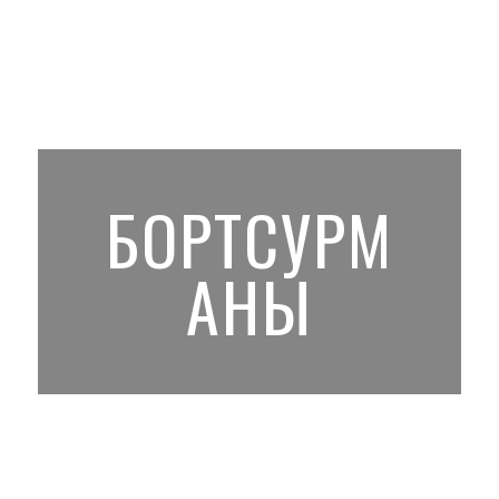
БОРТСУРМ
АНЫ