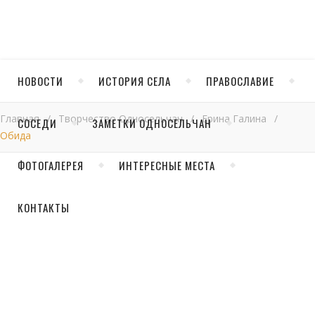
НОВОСТИ
ИСТОРИЯ СЕЛА
ПРАВОСЛАВИЕ
Главная
/
Творчество Односельчан
/
Ерина Галина
/
СОСЕДИ
ЗАМЕТКИ ОДНОСЕЛЬЧАН
Обида
ФОТОГАЛЕРЕЯ
ИНТЕРЕСНЫЕ МЕСТА
Обида
КОНТАКТЫ
Порой мы думаем,
обида – безобидна.
И в сердце мы лелеем
это чувство…
Но все не так, обида зла,