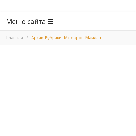
Меню сайта
Главная
/
Архив Рубрики: Можаров Майдан
,
МОЖАРОВ МАЙДАН
НОВОСТИ
Б
Помощь запоздала
ОЛЬШАЯ беда случилась в крупном селе
Можаров Майдан. Там в одночасье сгорели два
дома. К счастью, обошлось без жертв. —
Пожилой мужчина менял газовый баллон, —
рассказывает Владимир Батраков, директор СПК
«Майданский». — Видимо, недокрутил крепежную
гайку, не проверил, есть ли утечка. Газ вспыхнул…
Сгорел не только его дом, но и соседний. А там жила…
05.06.2012