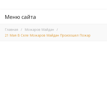
Меню сайта
Главная
/
Можаров Майдан
/
21 Мая В Селе Можаров Майдан Произошел Пожар
,
МОЖАРОВ МАЙДАН
НОВОСТИ
21 мая в селе
Можаров Майдан
произошел пожар
22.05.2012
21 мая в селе Можаров Майдан произошел пожар.