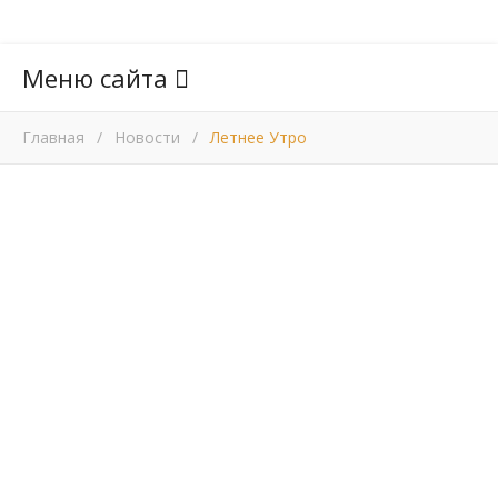
Меню сайта
Главная
/
Новости
/
Летнее Утро
НОВОСТИ
Летнее утро
18.02.2014
Когда заря с зарей встречается,
Гармошка смолкнет за бугром.
Короткой ночи срок кончается,
Все просыпается кругом.